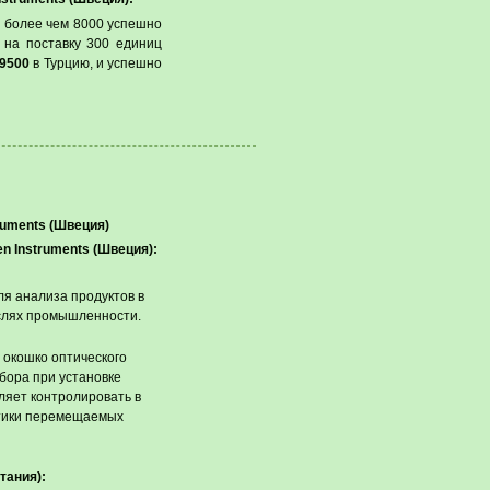
с более чем 8000 успешно
 на поставку 300 единиц
-9500
в Турцию, и успешно
ruments (Швеция)
n Instruments (Швеция)
:
я анализа продуктов в
аслях промышленности.
 окошко оптического
бора при установке
ляет контролировать в
стики перемещаемых
тания):