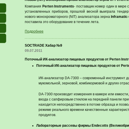
Компания
Perten Instruments
- поставщик номер один в мире 
установленных приборов, прошлой весной выиграла тендер
нового монохроматорного (NIT) анализатора зерна
Inframatic
поставила это оборудование в течение лета.
Подробнее
SOCTRADE Хабар №9
09.07.2011
Поточный ИК-анализатор пищевых продуктов от Perten Inst
Поточный ИК-анализатор пищевых продуктов от Perte
ИК-анализатор DA-7300 – современный инструмент дл
мукомольной, зерновой, комбикормовой и других отр
DA-7300 производит измерения в камере или емкости,
входа с сапфировым стеклом на передней панели при
находится непосредственно в потоке образца и позво
режиме реального времени качественные характери
продуктов.
Лабораторные рассевы фирмы Endecotts (Великобри