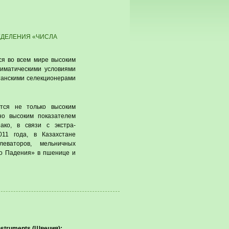
ЕДЕЛЕНИЯ «ЧИСЛА
ся во всем мире высоким
лиматическими условиями
танскими селекционерами
тся не только высоким
но высоким показателем
ако, в связи с экстра-
11 года, в Казахстане
леваторов, мельничных
ло Падения» в пшенице и
nstruments (Швеция):