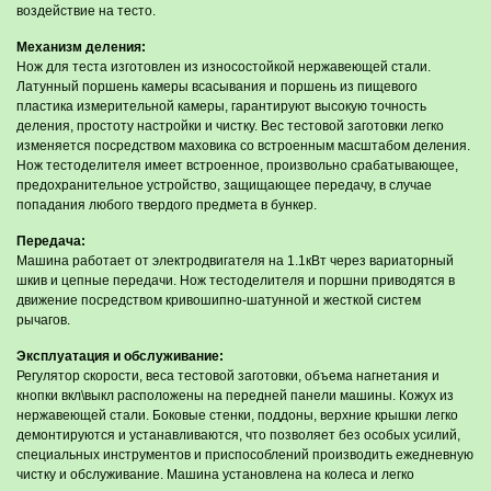
воздействие на тесто.
Механизм деления:
Нож для теста изготовлен из износостойкой нержавеющей стали.
Латунный поршень камеры всасывания и поршень из пищевого
пластика измерительной камеры, гарантируют высокую точность
деления, простоту настройки и чистку. Вес тестовой заготовки легко
изменяется посредством маховика со встроенным масштабом деления.
Нож тестоделителя имеет встроенное, произвольно срабатывающее,
предохранительное устройство, защищающее передачу, в случае
попадания любого твердого предмета в бункер.
Передача:
Машина работает от электродвигателя на 1.1кВт через вариаторный
шкив и цепные передачи. Нож тестоделителя и поршни приводятся в
движение посредством кривошипно-шатунной и жесткой систем
рычагов.
Эксплуатация и обслуживание:
Регулятор скорости, веса тестовой заготовки, объема нагнетания и
кнопки вкл\выкл расположены на передней панели машины. Кожух из
нержавеющей стали. Боковые стенки, поддоны, верхние крышки легко
демонтируются и устанавливаются, что позволяет без особых усилий,
специальных инструментов и приспособлений производить ежедневную
чистку и обслуживание. Машина установлена на колеса и легко