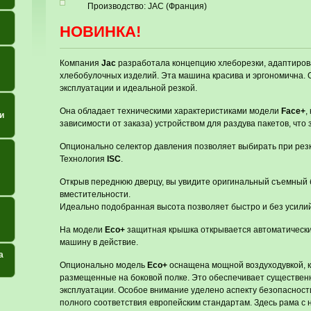
Производство: JAC (Франция)
НОВИНКА!
Компания
Jac
разработала концепцию хлеборезки, адаптиров
хлебобулочных изделий. Эта машина красива и эргономична. О
эксплуатации и идеальной резкой.
Она обладает техническими характеристиками модели
Face+
,
и
зависимости от заказа) устройством для раздува пакетов, что 
Опционально селектор давления позволяет выбирать при резк
Технология
ISC
.
Открыв переднюю дверцу, вы увидите оригинальный съемный 
вместительности.
Идеально подобранная высота позволяет быстро и без усилий
На модели
Eco+
защитная крышка открывается автоматически
машину в действие.
а
Опционально модель
Eco+
оснащена мощной воздуходувкой, к
размещенные на боковой полке. Это обеспечивает существе
эксплуатации. Особое внимание уделено аспекту безопаснос
полного соответствия европейским стандартам. Здесь рама 