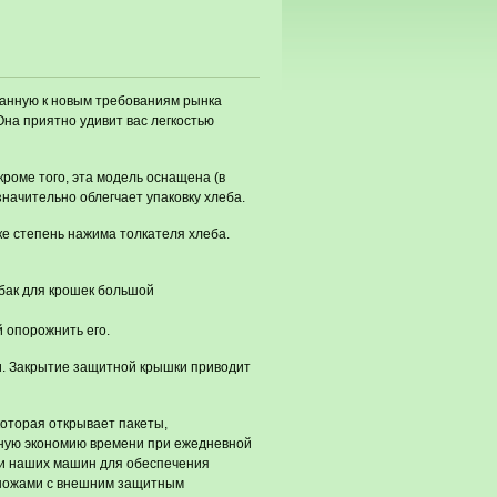
анную к новым требованиям рынка
на приятно удивит вас легкостью
 кроме того, эта модель оснащена (в
значительно облегчает упаковку хлеба.
е степень нажима толкателя хлеба.
бак для крошек большой
 опорожнить его.
. Закрытие защитной крышки приводит
оторая открывает пакеты,
нную экономию времени при ежедневной
ти наших машин для обеспечения
с ножами с внешним защитным