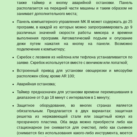
также таймер и кнопку аварийной остановки. Панель
располагается на передней части машины и таким образом не
занимает дополнительного места;
Панель компьютерного управления MK III может содержать до 25
программ, в каждой из которых можно запрограммировать до 9
различных значений скорости работы миксера и времени
выполнения программ. Автоматический подъем и опускание
дежи путем нажатия на кнопку на панели. Возможно
подключение к компьютеру;
Скребок с лезвием из нейлона или тефлона устанавливается по
заявке. Скребок используется вместе с венчиком или лопаткой;
Встроенный привод для установки овощерезки и мясорубки
расположен сбоку, кроме AR 100;
Аварийная остановка;
Таймер предназначен для установки времени перемешивания в
диапазоне от 0 до 18 минут с интервалом в 1 минуту;
Защитное оборудование, во многих странах является
обязательным. Предлагается в двух вариантах: защитная
решетка из нержавеющей стали или защитный кожух из
прозрачного пластика. Оба вида можно приобрести либо как
стационарное (не снимается для очистки), либо как съемное
(снимается без использования какого-либо инструмента, моется