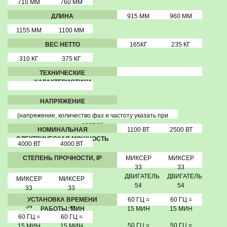
710 ММ
760 ММ
ДЛИНА
915 ММ
960 ММ
1155 ММ
1100 ММ
ВЕС НЕТТО
165КГ
235 КГ
310 КГ
375 КГ
ТЕХНИЧЕСКИЕ
ХАРАКТЕРИСТИКИ
НАПРЯЖЕНИЕ
(напряжение, количество фаз и частоту указать при
заявке)
НОМИНАЛЬНАЯ
1100 ВТ
2500 ВТ
ЭЛЕКТРИЧЕСКАЯ МОЩНОСТЬ
4000 ВТ
4000 ВТ
СТЕПЕНЬ ПРОЧНОСТИ, IP
МИКСЕР
МИКСЕР
33
33
ДВИГАТЕЛЬ
ДВИГАТЕЛЬ
МИКСЕР
МИКСЕР
54
54
33
33
ДВИГАТЕЛЬ
ДВИГАТЕЛЬ
УСТАНОВКА ВРЕМЕНИ
60 ГЦ =
60 ГЦ =
54
54
РАБОТЫ, МИН
15 МИН
15 МИН
60 ГЦ =
60 ГЦ =
50 ГЦ =
50 ГЦ =
15 МИН
15 МИН