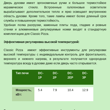
Дверь духовки имеет эргономичные ручки и большое термостойкое
керамическое стекло. Встроенные галогеновые осветители
вырабатывают дополнительное тепло и ярко освещают внутреннюю
область духовки. Кроме того, такие лампы имеют более длинный срок
службы и повышенную термостойкость.
Удобная полка разгрузки, каменные плиты пода, гладкие и ровные
стенки и алюминиевые регулируемые ножки входят в стандартную
комплектацию для Classic Pizza.
Эффективная регулировка высокой температурой:
Classic Pizza имеют эффективные инструменты для регулировки
высокой температуры с индивидуальным контроль для фронтального,
верхнего и нижнего нагрева, в результате получается однородная
температура всюду в духовке даже если дверь часто открывается.
Тип печи
DC-
DC-
DC-
DC-
1P
2P
2EP
3P
Мощность,
5.4
7.9
10.4
12.9
кВт: